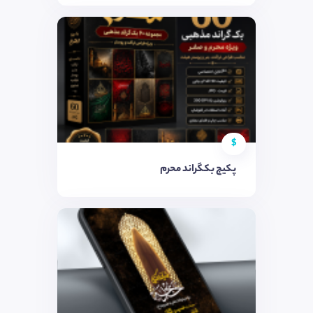
$
پکیج بکگراند محرم