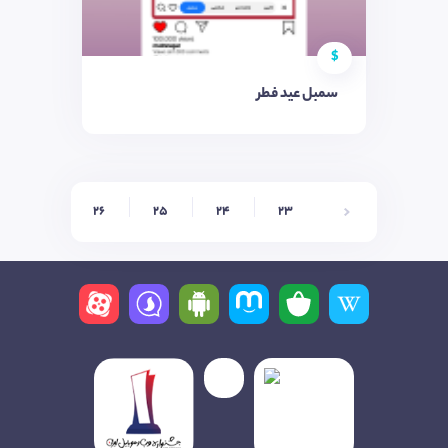
$
سمبل عید فطر
27
26
25
24
23