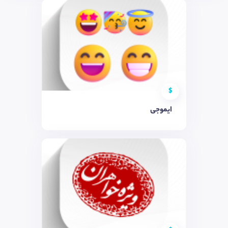
$
ایموجی