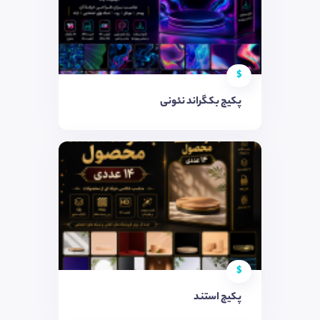
$
پکیج بکگراند نئونی
$
پکیج استند