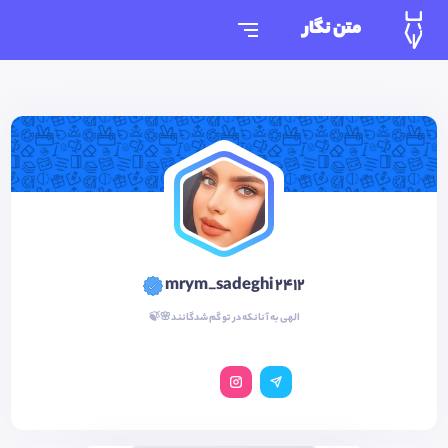
متن نگار
mrym_sadeghi 2412
الهی به آنانکه در تو گم شدگانند🌸🍃