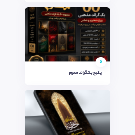
$
پکیج بکگراند محرم