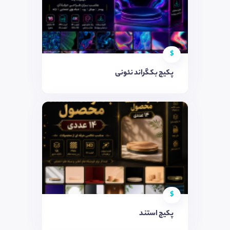
$
پکیج بکگراند نئونی
$
پکیج استند