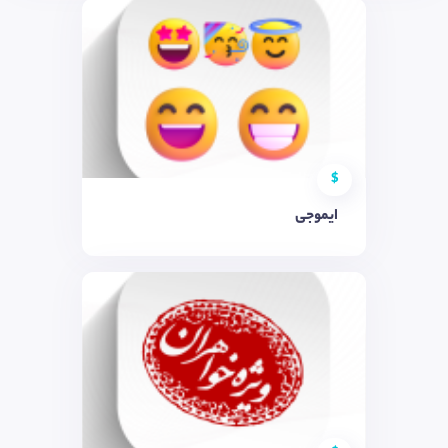
$
ایموجی