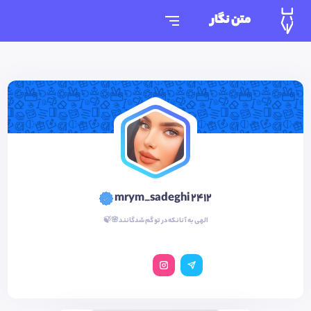
متن نگار
mrym_sadeghi 2412
الهی به آنانکه در تو گم شدگانند🌸🍃