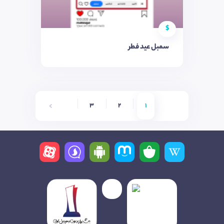
$
سمبل عید فطر
6
5
4
3
2
1