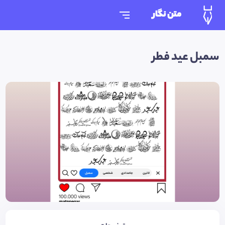
متن نگار
سمبل عید فطر