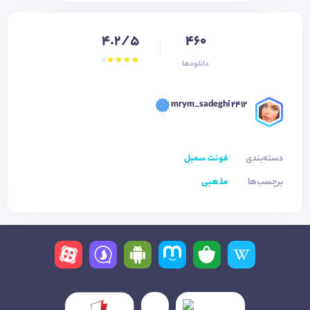
4.2/5
460
دانلودها
mrym_sadeghi 2412
دسته‌بندی
فونت سمبل
برچسب‌ها
مذهبی