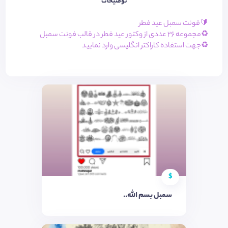
توضیحات
🔰فونت سمبل عید فطر
♻️مجموعه 26 عددی از وکتور عید فطر در قالب فونت سمبل
♻️جهت استفاده کاراکتر انگلیسی وارد نمایید
$
سمبل بسم الله..