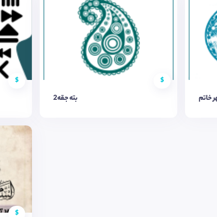
$
$
ر خاتم
بته جقه2
$