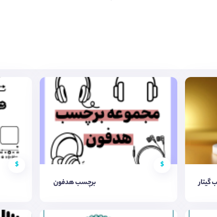
$
$
گیتار
برچسب هدفون