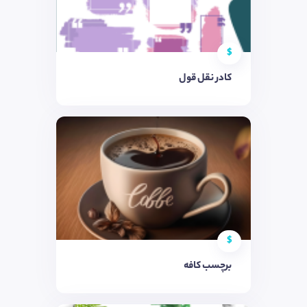
$
کادر نقل قول
$
برچسب کافه