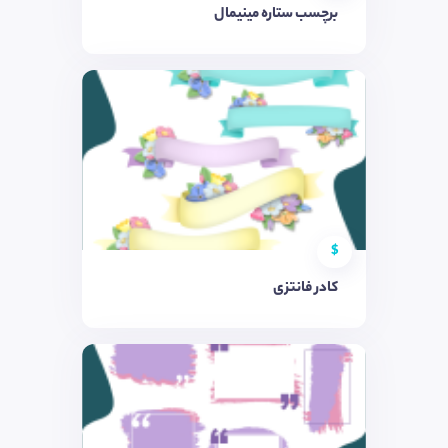
برچسب ستاره مینیمال
$
کادر فانتزی