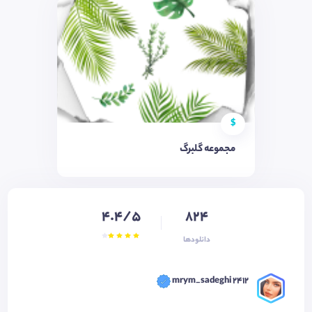
$
مجموعه گلبرگ
4.4/5
824
دانلودها
mrym_sadeghi 2412