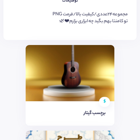
توضیحات
مجموعه24عددی/کیفیت بالا/فرمت PNG
تو کامنتا بهم بگید چه ابزاری بزارم❤️🌿
$
برچسب گیتار