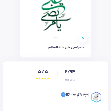
$
یا مرتضی علی علیه السلام
5/5
2294
دانلودها
|میٖمْ مِثْـلِ مَریَمـْـღ|