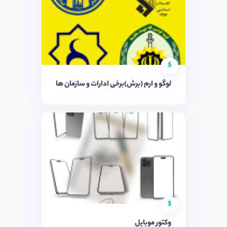
$
لوگو و ارم (برش)برخی ادارات و سازمان ها
$
وکتور موبایل