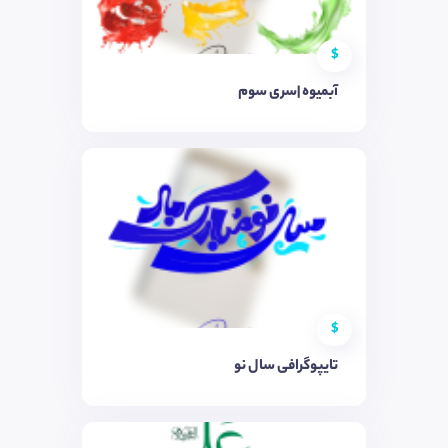
$
آبمیوه |سری سوم
$
تایپوگرافی سال نو