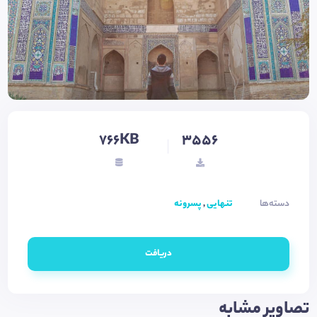
766KB
3556
دسته‌ها
تنهایی
,
پسرونه
دریافت
تصاویر مشابه