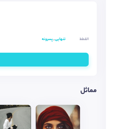
القطط
تنهایی
,
پسرونه
مماثل