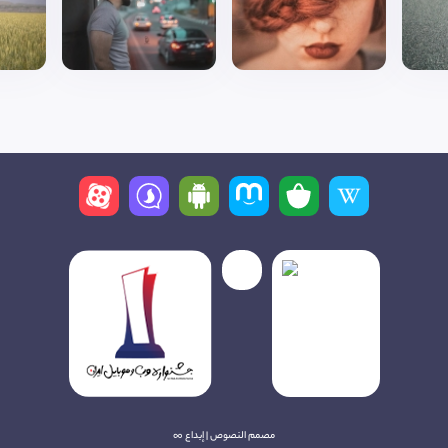
مصمم النصوص | إبداع ∞