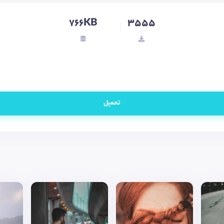
766KB
3555
تحميل