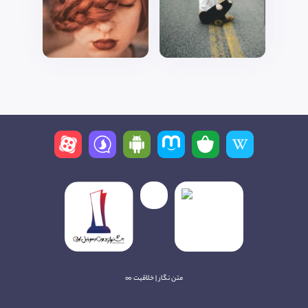
متن نگار | خلاقیت ∞