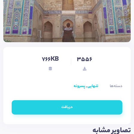
766KB
3556
دسته‌ها
تنهایی
,
پسرونه
دریافت
تصاویر مشابه