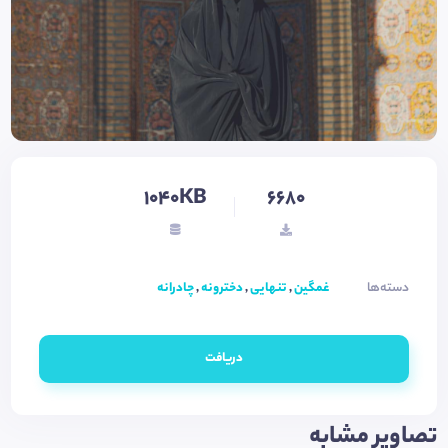
1040KB
6680
دسته‌ها
غمگین
,
تنهایی
,
دخترونه
,
چادرانه
دریافت
تصاویر مشابه