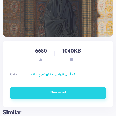
6680
1040KB
Cats
چادرانه
,
دخترونه
,
تنهایی
,
غمگین
Download
Similar