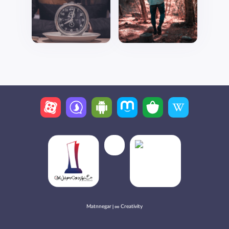
Matnnegar | ∞ Creativity