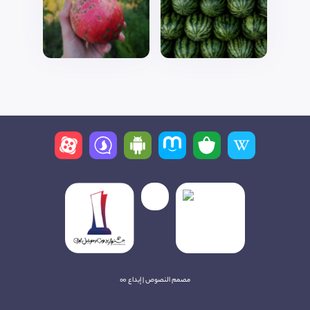
مصمم النصوص | إبداع ∞