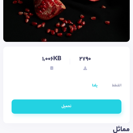
1,006KB
2790
القطط
یلدا
تحميل
مماثل