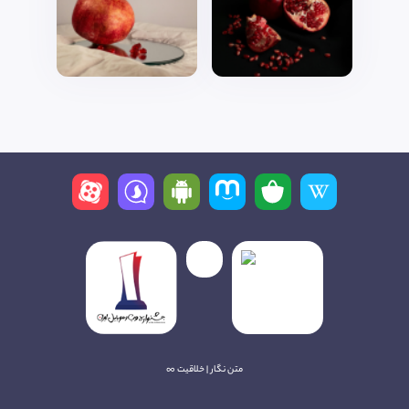
متن نگار | خلاقیت ∞