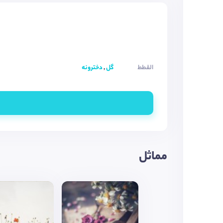
القطط
گل
,
دخترونه
مماثل