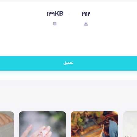
149KB
1912
تحميل