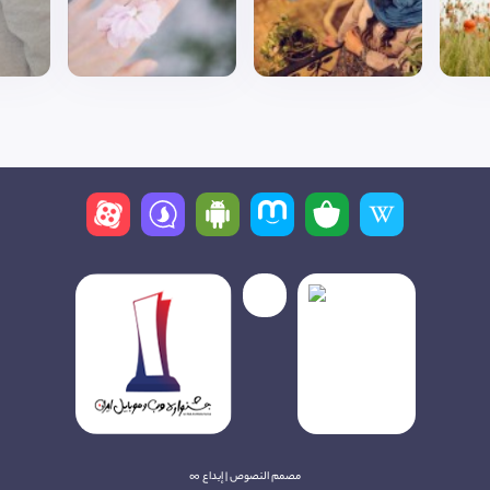
مصمم النصوص | إبداع ∞