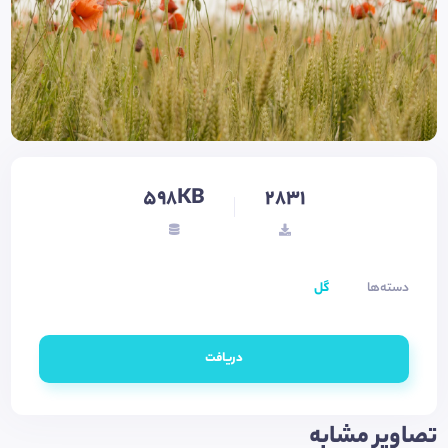
598KB
2831
دسته‌ها
گل
دریافت
تصاویر مشابه