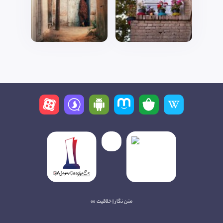
متن نگار | خلاقیت ∞