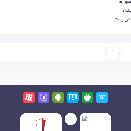
واره،
ینم،
می بینم.
1