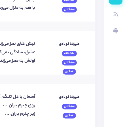
عاشقانه
با هم به منزل می‌رس
سه گانی
نیش های نغز می‌زند
علیرضا فولادی
عشق، سادگی نمی‌کن
عاشقانه
اولش به مغز می‌زند.
سه گانی
غمگین
آسمان با دل تنگم گر
علیرضا فولادی
روی چترم باران...،
سه گانی
زیر چترم باران....
غمگین