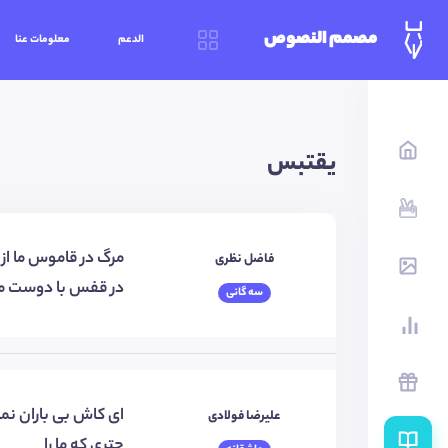
مصمم النصوص
الدعم
معلومات عنا
يقتبس
مرگ در قاموس ما از
فاضل نظری
در قفس با دوست مر
سه گانی
ای کاش بی باران نما
علیرضا فولادی
چتری که ما را