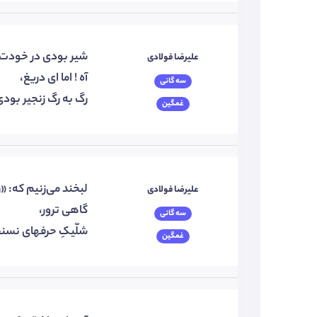
شیر بودی در خودت؛
علیرضا فولادی
آه ! اما ای دریغ،
سه گانی
رگ به رگ زنجیر بود
غمگین
لبخند می‌زنیم که: «
علیرضا فولادی
گاهی ترور،
سه گانی
شلّیکِ حرفهای نسن
غمگین