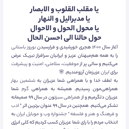
یا مقلب القلوب و الابصار
یا مدبرالیل و النهار
یا محول الحول و الاحوال
حول حالنا الی احسن الحال
آغاز سال
1400
هجری خورشیدی و فرارسیدن
نوروز باستانی
را به همه هم‌میهنان عزیز و ایرانیان سرافراز تبریک عرض
می‌کنیم و سالی پر از
موفقیت
،
سلامتی
،
امنیت
و
پیشرفت
برای
ایران
عزیزمان آرزومندیم. 🌸
به لطف خدا و با همراهی شما عزیزان به
ششمین بهار
همراهی‌مون رسیدیم. همیشه به همراهی
گرم
شما
عزیزان دلگرمیم و از
همراهی سبز
تون در سال 99 صمیمانه
تشکر می‌کنیم. همچنین در سال 99 عنوان برترین اثر "
ادب
و فرهنگ و هنر و فلسفه " جشنواره وب و موبایل ایران
به
انتخاب مردم را با رای شما عزیزان کسب کردیم که کلی انرژی