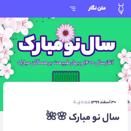
متن نگار
30 اسفند 1399
11:55 ق.ظ
سال نو مبارک 🌸🌺