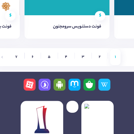
$
$
فونت دستنویس سرومجنون
فونت با
7
6
5
4
3
2
1