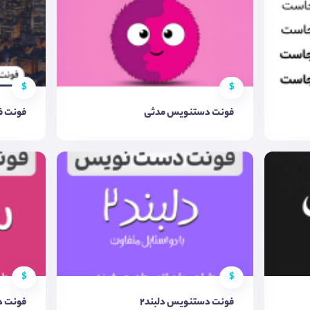
$
$
فونت دستنویس مدثی
فونت ف
$
$
فونت دستنویس دلبند2
فونت د