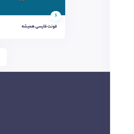
$
فونت فارسی همیشه