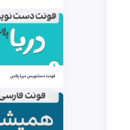
$
فونت دستنویس دریا پلاس