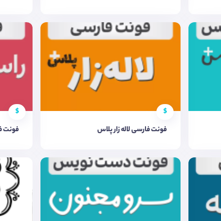
$
$
فونت فارسی لاله زار پلاس
فونت ف