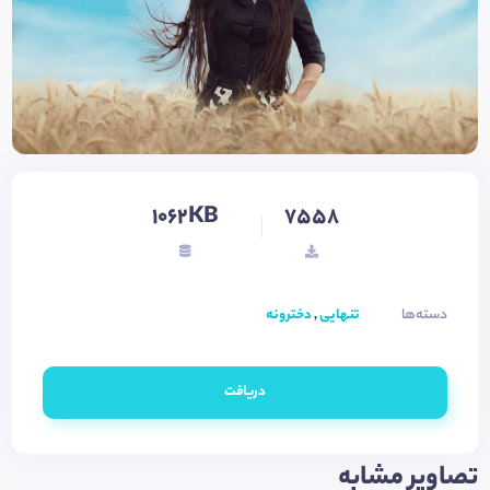
1062KB
7558
دسته‌ها
تنهایی
,
دخترونه
دریافت
تصاویر مشابه