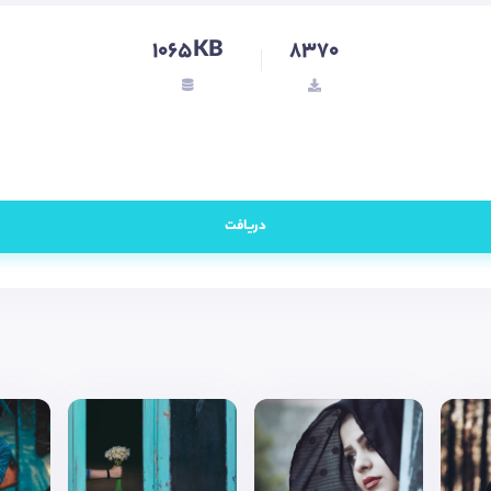
1065KB
8370
دریافت