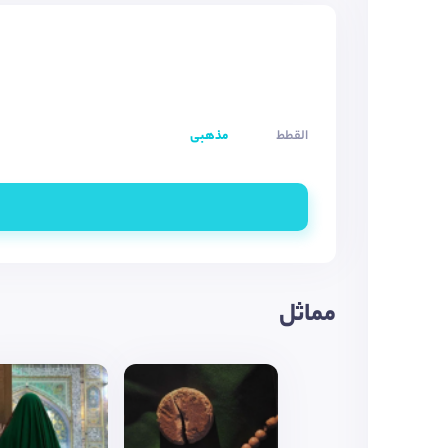
القطط
مذهبی
مماثل