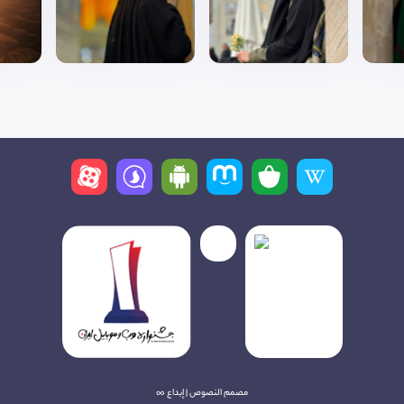
مصمم النصوص | إبداع ∞