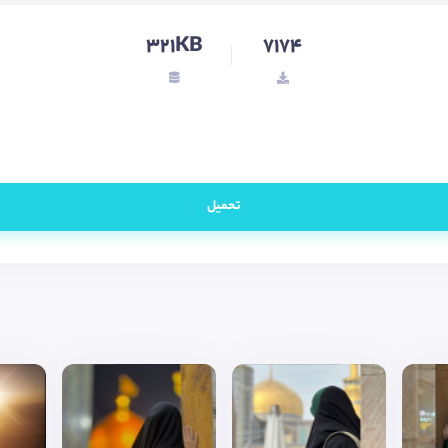
321KB
7174
تحميل