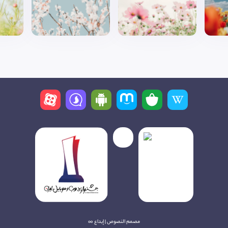
مصمم النصوص | إبداع ∞