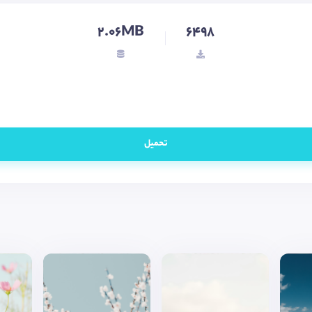
2.06MB
6498
تحميل