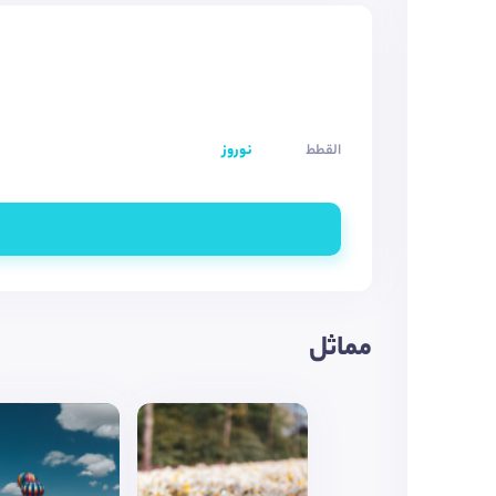
القطط
نوروز
مماثل