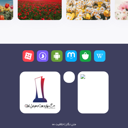
متن نگار | خلاقیت ∞