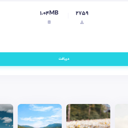
1.04MB
2759
دریافت