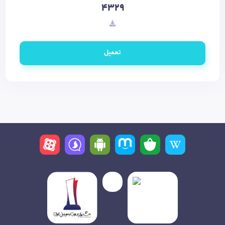
4329
تحميل