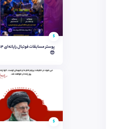
$
😎
$