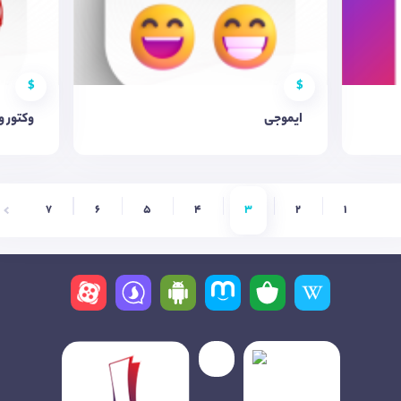
$
$
ایموجی
وکتور و
7
6
5
4
3
2
1