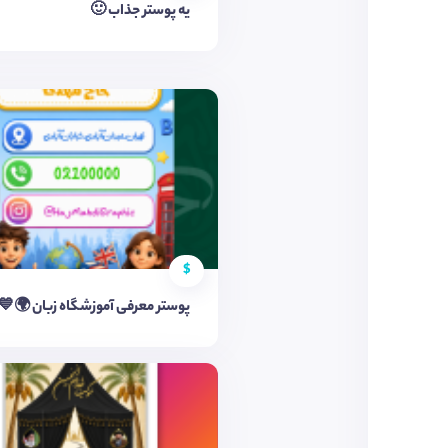
یه پوستر جذاب 🙂
$
پوستر معرفی آموزشگاه زبان 🌍💙