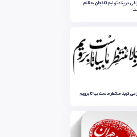
فی در پناه تو ایم آقا جان به قلم
ت
افی کربلا منتظر ماست بیا تا برویم