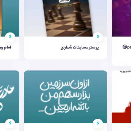
$
$
پوستر مسابقات فوتبال رایانه‌ای ps4😎
پوستر مسابقات شطرنج
امام ر
$
$