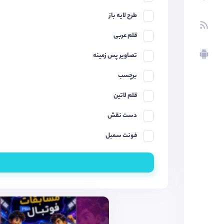
طرح لایه باز
قلم عربی
تصاویر پس زمینه
برچسب
قلم لاتین
دست نقش
فونت سمبل