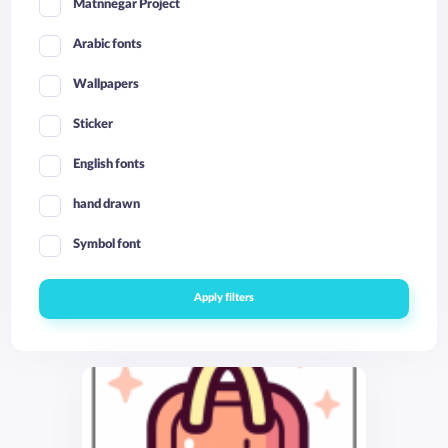
Matnnegar Project
Arabic fonts
Wallpapers
Sticker
English fonts
hand drawn
Symbol font
Apply filters