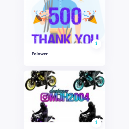
$
Folower
$