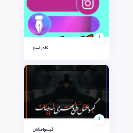
$
کادر اسم
$
گیسو‌افشان