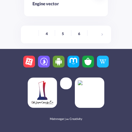
Engine vector
4
5
6
7
8
9
Matnnegar | ∞ Creativity