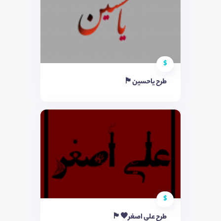
$
طرح یاحسین🏴
$
طرح علی اصغر🖤🏴