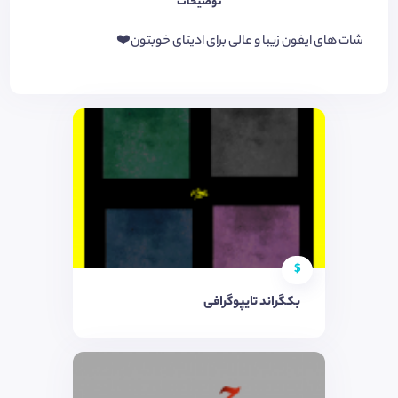
توضیحات
شات های ایفون زیبا و عالی برای ادیتای خوبتون❤️
$
بکگراند تایپوگرافی