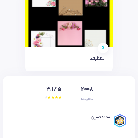
$
بکگراند
4.1/5
2008
دانلودها
محمدحسین ‌‌