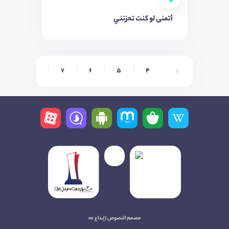
$
أتمنى لو كنت تحزنني
9
8
7
6
5
4
مصمم النصوص | إبداع ∞