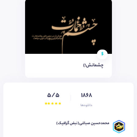
$
چشمانش؛)
5/5
1868
دانلودها
محمدحسین صباغی(نبض گرافیک)