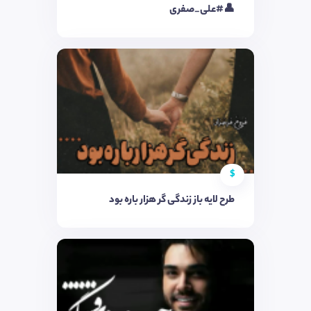
👤#علی_صفری
$
طرح لایه باز زندگی گر هزار باره بود