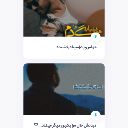
$
حواس‌پرت|سینادرخشنده
$
دیدنش حال مرا یکجور دیگر میکند...🤍