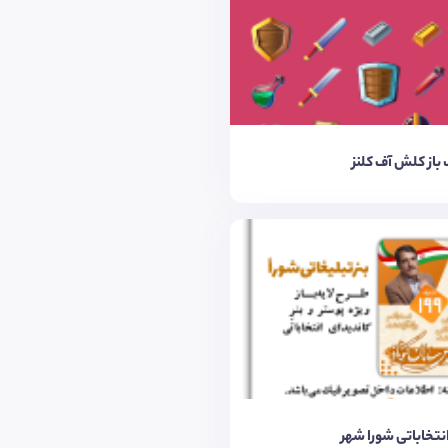
باز کلش آف کلنز
نتخاباتی شورا شهر