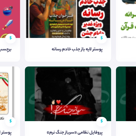
$
$
پوستر لایه باز جذب خادم رسانه
برچسب 
$
$
پروفایل نظامی «سرباز جنگ نرم»
پوستر ا