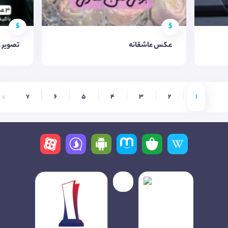
$
$
عکس عاشقانه
تصویر ز
7
6
5
4
3
2
1