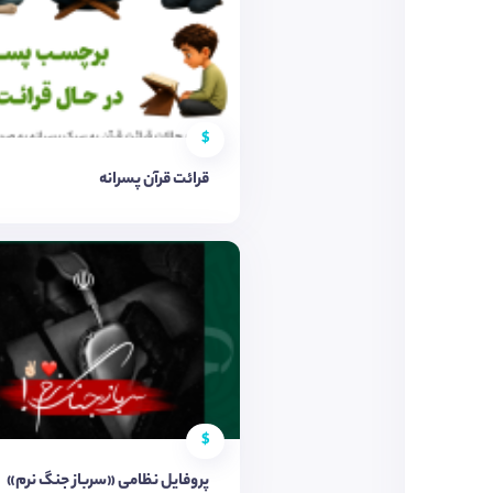
$
قرائت قرآن پسرانه
$
پروفایل نظامی «سرباز جنگ نرم»