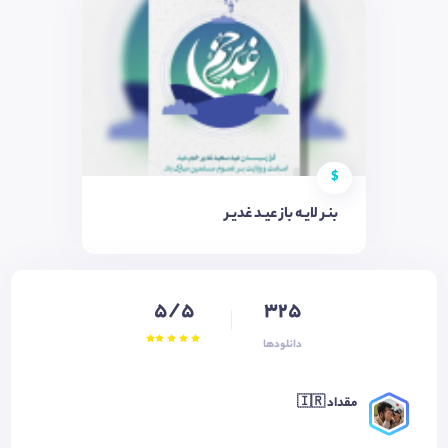
$
بنـر لایـه باز عیـد غدیـر
5/5
325
دانلودها
مقداد 🇮🇷