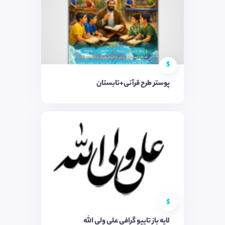
$
پوستر طرح قرآنی+تابستان
$
لایه باز تایپو گرافی علی ولی الله