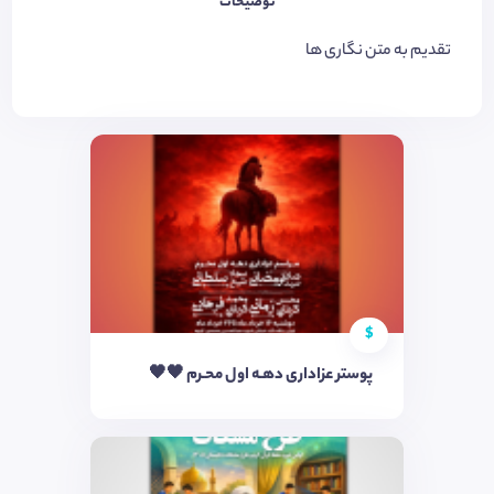
توضیحات
تقدیم به متن نگاری ها
$
پوستر عزاداری دهـه اول محـرم 🖤🖤