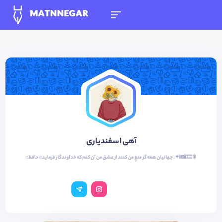
MATNNEGAR
آهی اسفندیاری
« جهانیان همه گر منعِ من کنند از عشق من آن کنم که خداوندگار فرماید » حافظ . 📲📸🎞🎇