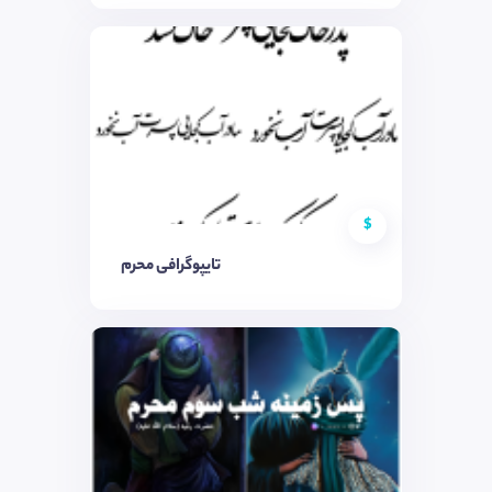
$
تایپوگرافی محرم