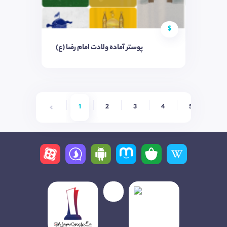
$
پوستر آماده ولادت امام رضا (ع)
1
2
3
4
5
6