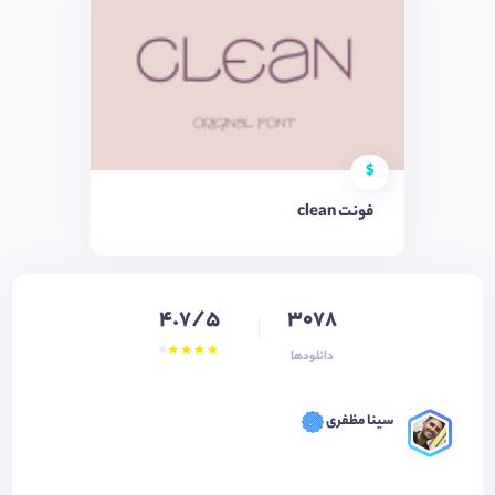
$
فونت clean
4.7/5
3078
دانلودها
سینا مظفری