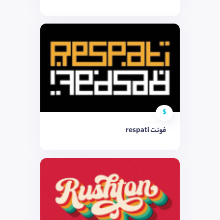
$
فونت respati