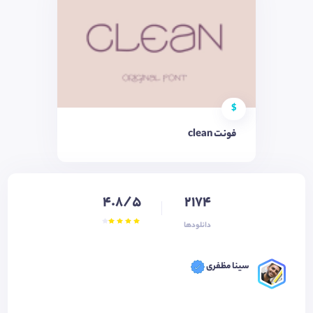
$
فونت clean
4.8/5
2174
دانلودها
سینا مظفری