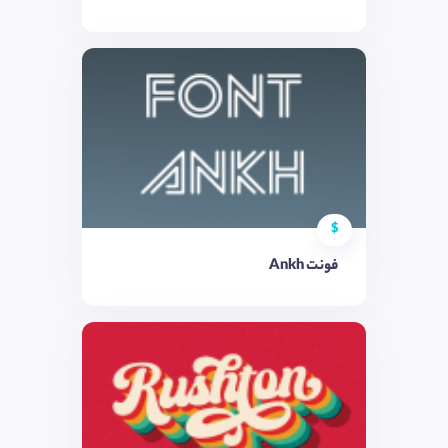
$
فونت Ankh