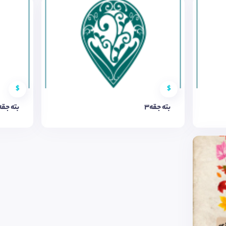
$
$
بته جقه3
بته جقه1