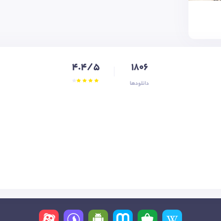
4.4/5
1806
دانلودها