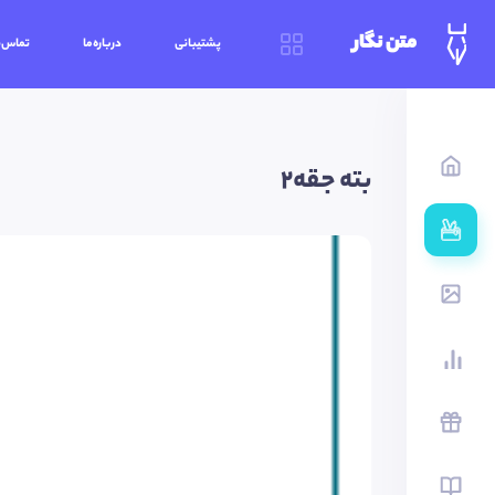
متن نگار
پشتیبانی
درباره‌ما
تماس‌ب
بته جقه2