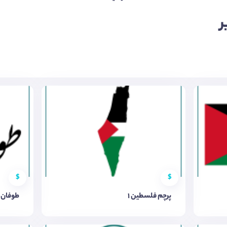
ر
$
$
پرچم فلسطین 1
طوفان 