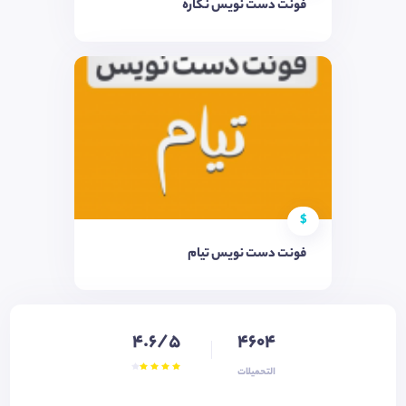
فونت دست نویس نگاره
$
فونت دست نویس تیام
4.6/5
4604
التحميلات