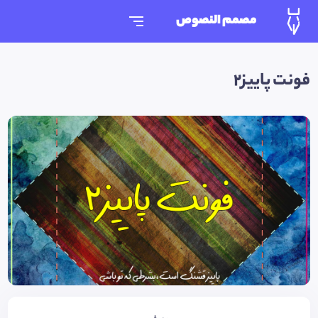
مصمم النصوص
فونت پاییز۲