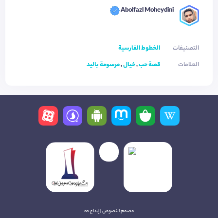
Abolfazl Moheydini
التصنيفات
الخطوط الفارسية
العلامات
قصة حب
,
خيال
,
مرسومة باليد
مصمم النصوص | إبداع ∞