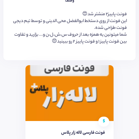
وصف
فونت پاییز۲ منشتر شد😍
این فونت از روی دستخط ابوالفضل محی الدینی و توسط تیم دیجی
فونت طراحی شده.
شما میتونین یه همزه بعد از حروف س،ش،ل،ن و... بزارید و تفاوت
بین فونت پاییز ۱ و فونت پاییز ۲ رو ببینید😍
$
فونت فارسی لاله زار پلاس