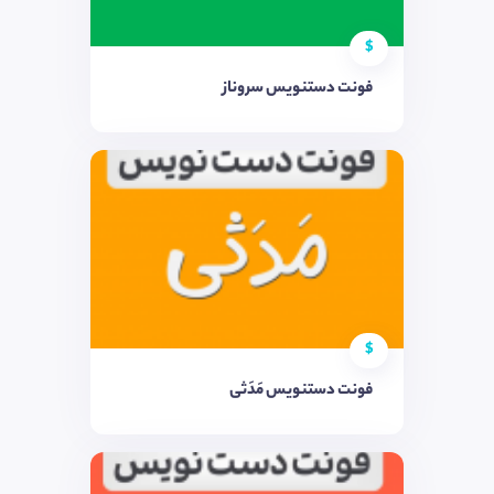
$
فونت دستنویس سروناز
$
فونت دستنویس مَدَثی