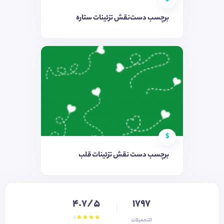
برچسب دست‌نقش‌ تزئینات ستاره
$
برچسب دست نقش تزئینات قلب
4.7/5
1797
التحميلات