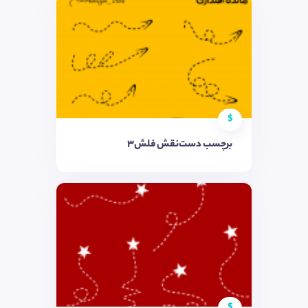
$
برچسب دست‌نقش فلش۳
$