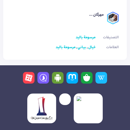
مهرگان ...
التصنيفات
مرسومة باليد
العلامات
خيال
,
بياني
,
مرسومة باليد