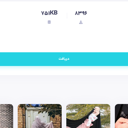
751KB
8396
دریافت