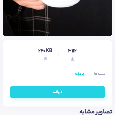
260KB
3112
دسته‌ها
چادرانه
دریافت
تصاویر مشابه