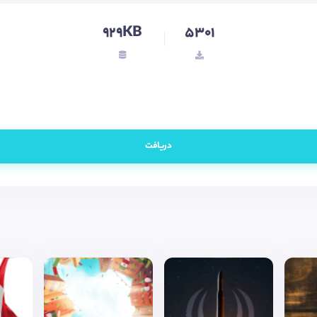
929KB
5301
دریافت