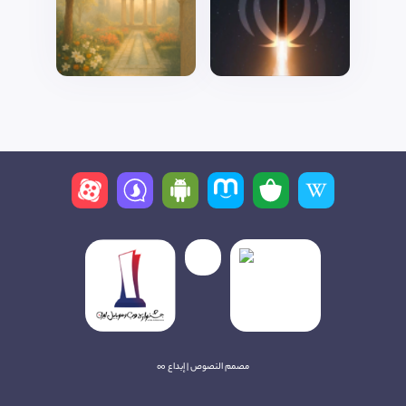
مصمم النصوص | إبداع ∞