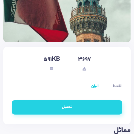
591KB
3697
القطط
ایران
تحميل
مماثل