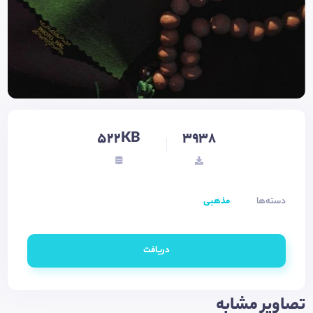
522KB
3938
دسته‌ها
مذهبی
دریافت
تصاویر مشابه