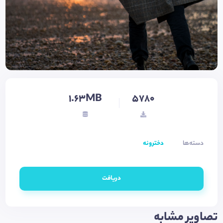
1.63MB
5780
دسته‌ها
دخترونه
دریافت
تصاویر مشابه