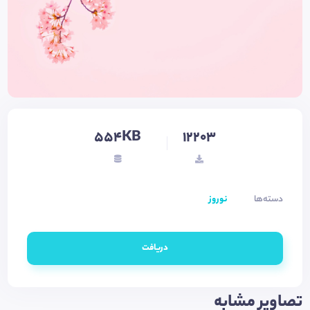
554KB
12203
دسته‌ها
نوروز
دریافت
تصاویر مشابه