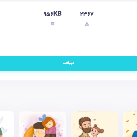
956KB
2367
دریافت