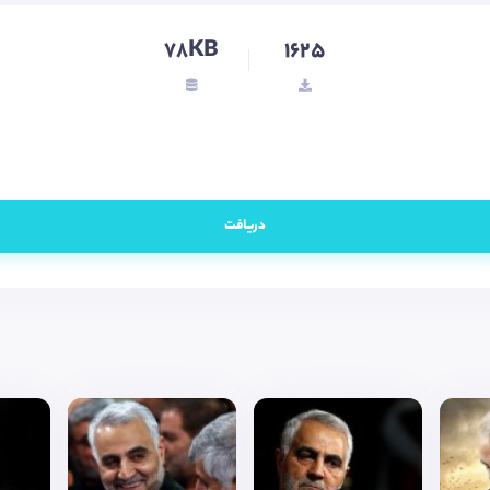
78KB
1625
دریافت