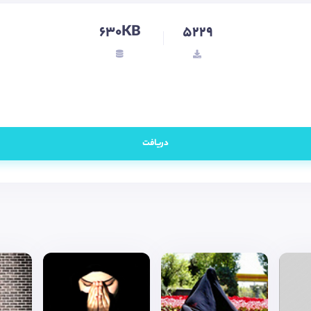
630KB
5229
دریافت