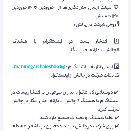
⏰ مهلت ارسال متن‌نگاری‌ها از 1 فروردین تا 13 فروردین
1401 هستش.
🎙 روش شرکت در چالش :
1️⃣ انتشار پست در اینستاگرام با هشتگ:
#چالش_بهارانه_متن_نگار
2️⃣ ارسال آثار به ربات تلگرام :
@matnnegarchaleshbot
⚠️ نکات شرکت در چالش از اینستاگرام :
✔️ دوستانی که تلگرام ندارن می‌تونن با انتشار پست در
اینستاگرام با هشتگ #چالش_بهارانه_متن_نگار در چالش
شرکت کنن.
✔️ لطفا هشتگ رو بصورت صحیح وارد کنید.
✔️ برای شرکت در چالش باید صفحه‌تون باز باشه و private