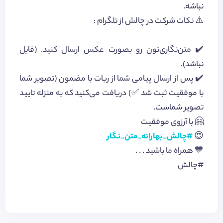
نباشه.
⚠️ نکات شرکت در چالش از تلگرام :
✔️ متن‌نگاری‌تون رو بصورت عکس ارسال کنید. (فایل
نباشد).
✔️ پس از ارسال پیامی شما از ربات با مضمون (تصویر شما
با موفقیت ثبت شد ✅) دریافت می‌کنید که به منزله تایید
تصویر شماست.
🤗 با آرزوی موفقیت
😍
#چالش_بهارانه_متن_نگار
💙 همراه ما باشید . . .
#چالش