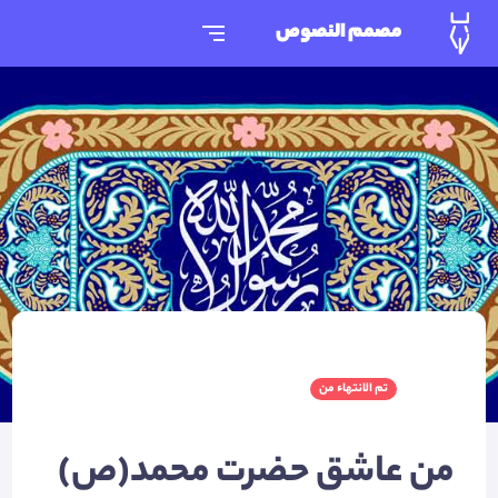
مصمم النصوص
تم الانتهاء من
من عاشق حضرت محمد(ص)