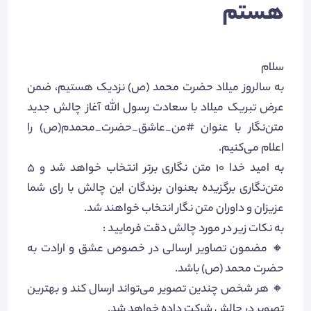
هستم
سلام
به سالروز میلاد حضرت محمد (ص) نزدیک هستیم، ضمن
عرض تبریک میلاد با سعادت رسول الله آغاز چالش جدید
متن‌نگار با عنوان #من_عاشق_حضرت_محمدم(ص) را
اعلام می‌کنیم.
به امید خدا 10 متن نگاری برتر انتخاب خواهد شد و 5
متن‌نگاری برگزیده بعنوان برندگان این چالش با رای شما
عزیزان و داوران متن نگار انتخاب خواهند شد.
به نکات زیر در مورد چالش دقت فرمایید :
🔸 مضمون تصاویر ارسالی در خصوص عشق و ارادت به
حضرت محمد (ص) باشد.
🔸 هر شخص چندین تصویر می‌تواند ارسال کند و بهترین
تصویر در چالش شرکت داده خواهد شد.