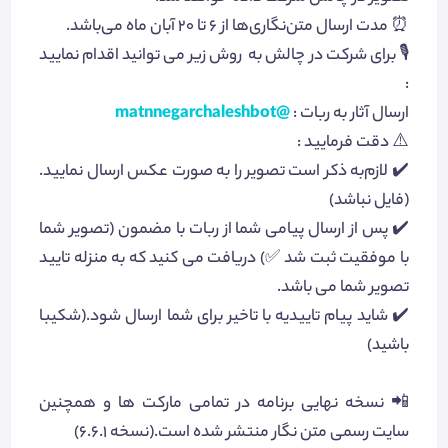
⏰ مدت ارسال متن‌نگاری‌ها از 6 تا 20 آبان ماه می‌باشد.
🎙 برای شرکت در چالش به روش زیر می توانید اقدام نمایید
:
ارسال آثار به ربات :
@matnnegarchaleshbot
⚠️ دقت فرمایید :
✔️ لازم‌به ذکر است تصویر را به صورت عکس ارسال نمایید.
(فایل نباشد)
✔️ پس از ارسال پیامی شما از ربات با مضمون (تصویر شما
با موفقیت ثبت شد ✅) دریافت می کنید که به منزله تایید
تصویر شما می باشد.
✔️ شاید پیام تاییدیه با تاخیر برای شما ارسال شود.(شکیبا
باشید)
📲 نسخه نهایی برنامه در تمامی مارکت ها و همچنین
سایت رسمی متن نگار منتشر شده است.(نسخه 6.6.1)